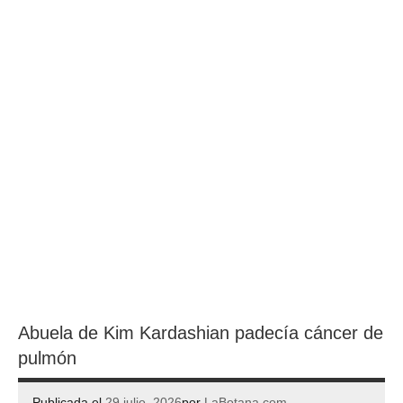
Abuela de Kim Kardashian padecía cáncer de
pulmón
Publicada el
29 julio, 2026
por
LaBotana.com