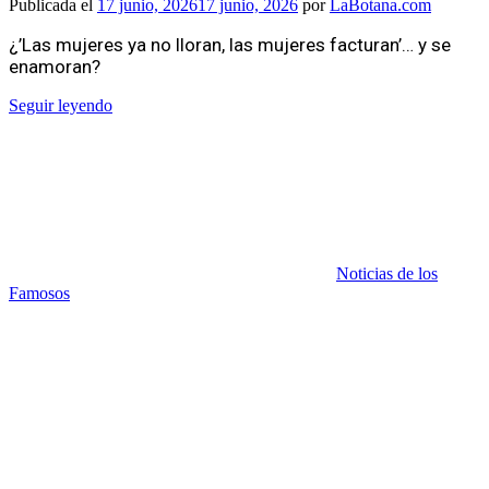
Publicada el
17 junio, 2026
17 junio, 2026
por
LaBotana.com
¿’Las mujeres ya no lloran, las mujeres facturan’… y se
enamoran?
Seguir leyendo
Noticias de los
Famosos