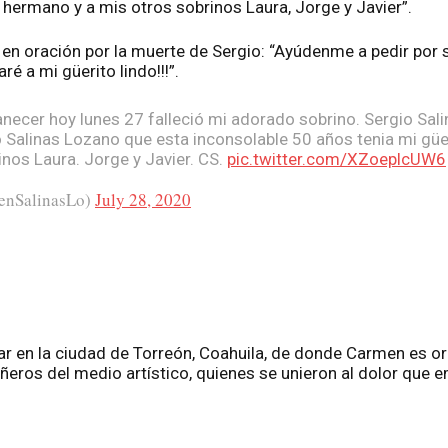
 hermano y a mis otros sobrinos Laura, Jorge y Javier”.
e en oración por la muerte de Sergio: “Ayúdenme a pedir por
ré a mi güerito lindo!!!”.
necer hoy lunes 27 falleció mi adorado sobrino. Sergio Sa
Salinas Lozano que esta inconsolable 50 años tenia mi güe
nos Laura. Jorge y Javier. CS.
pic.twitter.com/XZoeplcUW6
enSalinasLo)
July 28, 2020
r en la ciudad de Torreón, Coahuila, de donde Carmen es origi
ros del medio artístico, quienes se unieron al dolor que em