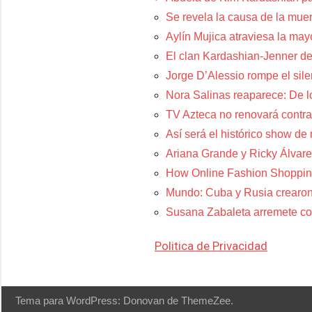
Se revela la causa de la muer
Aylín Mujica atraviesa la may
El clan Kardashian-Jenner de
Jorge D’Alessio rompe el sil
Nora Salinas reaparece: De lo
TV Azteca no renovará contra
Así será el histórico show de
Ariana Grande y Ricky Álvare
How Online Fashion Shoppin
Mundo: Cuba y Rusia crearon
Susana Zabaleta arremete con
Politica de Privacidad
Tema para WordPress: Donovan de ThemeZee.