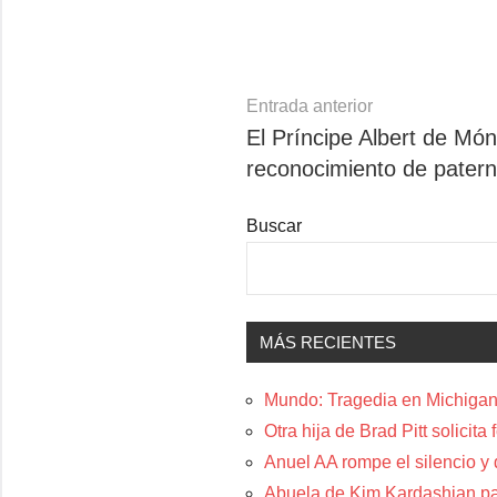
Navegación
Entrada anterior
El Príncipe Albert de M
de
reconocimiento de patern
entradas
Buscar
MÁS RECIENTES
Mundo: Tragedia en Michigan:
Otra hija de Brad Pitt solicit
Anuel AA rompe el silencio y
Abuela de Kim Kardashian p