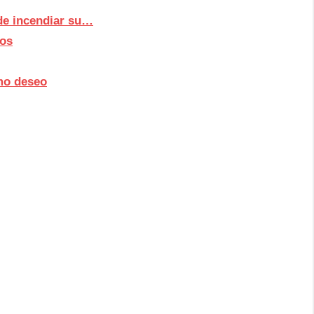
de incendiar su…
ños
imo deseo