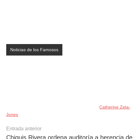
Noticias de los Famosos
Catherine Zeta-
Jones
Navegación
Entrada anterior
Chiquis Rivera ordena auditoría a herencia de