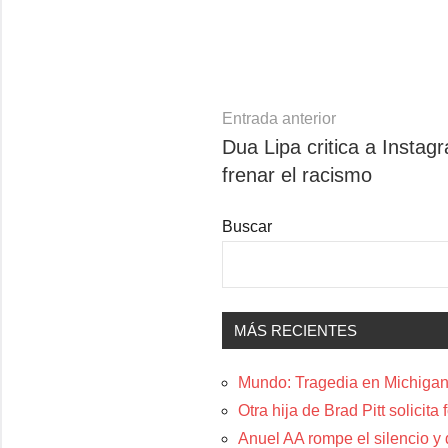
Navegación
Entrada anterior
Dua Lipa critica a Instag
de
frenar el racismo
entradas
Buscar
MÁS RECIENTES
Mundo: Tragedia en Michigan:
Otra hija de Brad Pitt solicit
Anuel AA rompe el silencio y