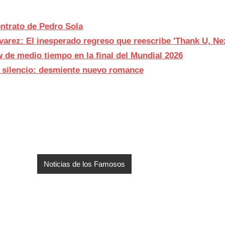
ntrato de Pedro Sola
varez: El inesperado regreso que reescribe 'Thank U, Nex
w de medio tiempo en la final del Mundial 2026
 silencio: desmiente nuevo romance
Noticias de los Famosos