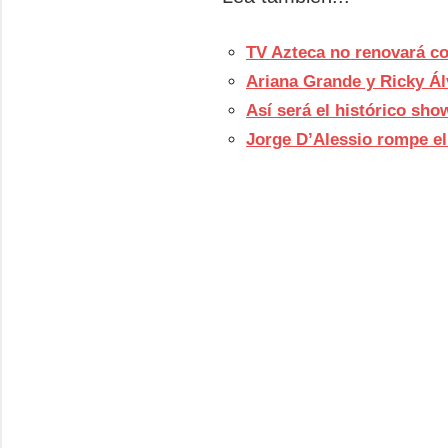
TV Azteca no renovará co
Ariana Grande y Ricky Ál
Así será el histórico sho
Jorge D’Alessio rompe el