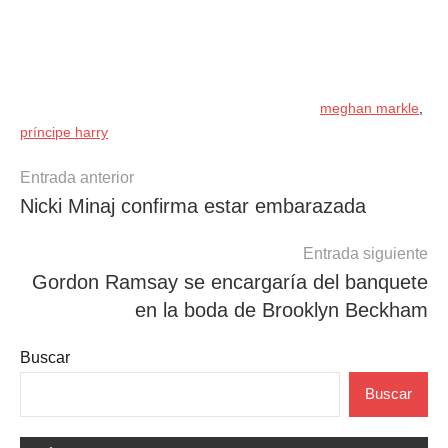
meghan markle
,
príncipe harry
Navegación
Entrada anterior
Nicki Minaj confirma estar embarazada
de
entradas
Entrada siguiente
Gordon Ramsay se encargaría del banquete
en la boda de Brooklyn Beckham
Buscar
Buscar