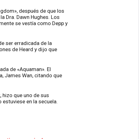
ngdom», después de que los
 la Dra. Dawn Hughes. Los
ente se vestía como Depp y
de ser erradicada de la
iones de Heard y dijo que
inada de «Aquaman». El
ula, James Wan, citando que
, hizo que uno de sus
o estuviese en la secuela.