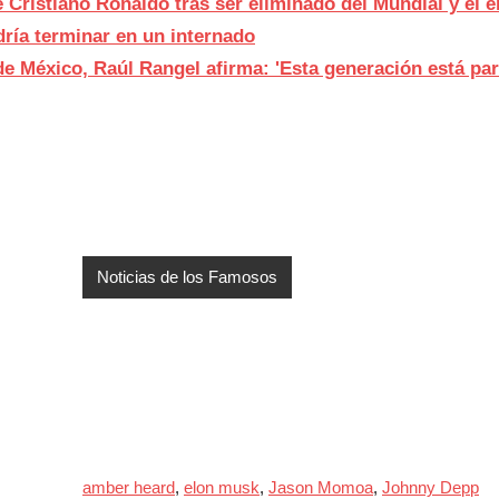
e Cristiano Ronaldo tras ser eliminado del Mundial y el
dría terminar en un internado
 de México, Raúl Rangel afirma: 'Esta generación está p
Noticias de los Famosos
amber heard
,
elon musk
,
Jason Momoa
,
Johnny Depp