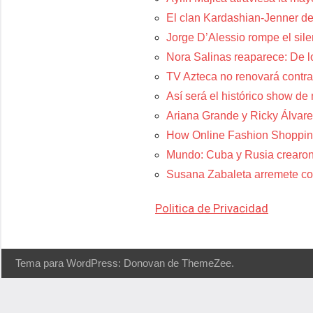
El clan Kardashian-Jenner de
Jorge D’Alessio rompe el sil
Nora Salinas reaparece: De lo
TV Azteca no renovará contra
Así será el histórico show de
Ariana Grande y Ricky Álvare
How Online Fashion Shoppin
Mundo: Cuba y Rusia crearon
Susana Zabaleta arremete con
Politica de Privacidad
Tema para WordPress: Donovan de ThemeZee.