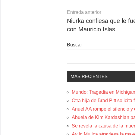
Navegación
Entrada anterior
Niurka confiesa que le fue
de
con Mauricio Islas
entradas
Buscar
MÁS RECIENTES
Mundo: Tragedia en Michigan:
Otra hija de Brad Pitt solicit
Anuel AA rompe el silencio y
Abuela de Kim Kardashian p
Se revela la causa de la muer
Aylín Mujica atraviesa la may