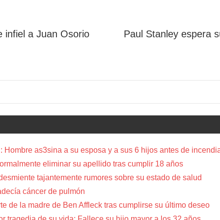
 infiel a Juan Osorio
Paul Stanley espera s
 Hombre as3sina a su esposa y a sus 6 hijos antes de incendia
a formalmente eliminar su apellido tras cumplir 18 años
 desmiente tajantemente rumores sobre su estado de salud
adecía cáncer de pulmón
te de la madre de Ben Affleck tras cumplirse su último deseo
or tragedia de su vida: Fallece su hijo mayor a los 32 años