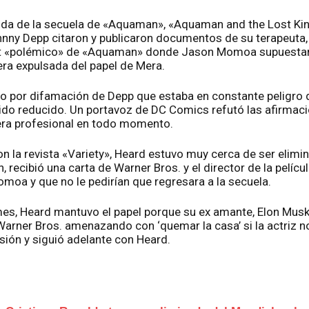
ida de la secuela de «Aquaman», «Aquaman and the Lost Ki
ny Depp citaron y publicaron documentos de su terapeuta,
et «polémico» de «Aquaman» donde Jason Momoa supuestam
ra expulsada del papel de Mera.
cio por difamación de Depp que estaba en constante peligro 
 sido reducido. Un portavoz de DC Comics refutó las afirmac
a profesional en todo momento.
n la revista «Variety», Heard estuvo muy cerca de ser elim
 recibió una carta de Warner Bros. y el director de la pelíc
omoa y que no le pedirían que regresara a la secuela.
es, Heard mantuvo el papel porque su ex amante, Elon Musk
 Warner Bros. amenazando con ‘quemar la casa’ si la actriz n
sión y siguió adelante con Heard.