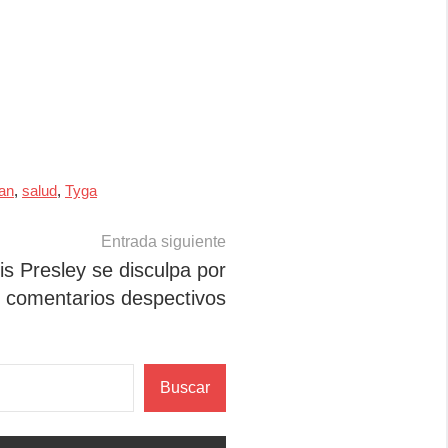
ian
,
salud
,
Tyga
Entrada siguiente
s Presley se disculpa por
comentarios despectivos
Buscar