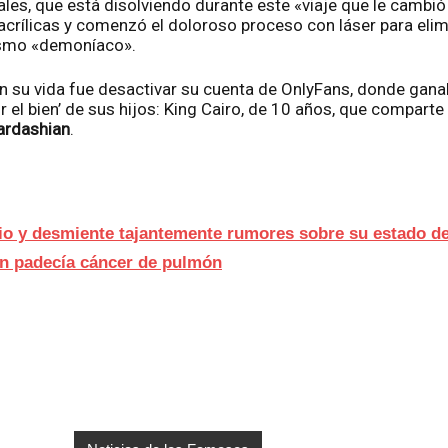
les, que está disolviendo durante este «viaje que le cambió
crílicas y comenzó el doloroso proceso con láser para elim
ismo «demoníaco».
 su vida fue desactivar su cuenta de OnlyFans, donde gana
or el bien’ de sus hijos: King Cairo, de 10 años, que compart
ardashian
.
io y desmiente tajantemente rumores sobre su estado de
n padecía cáncer de pulmón