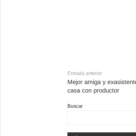
Navegación
Entrada anterior
Mejor amiga y exasisten
de
casa con productor
entradas
Buscar