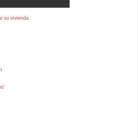
r su vivienda
n
os’