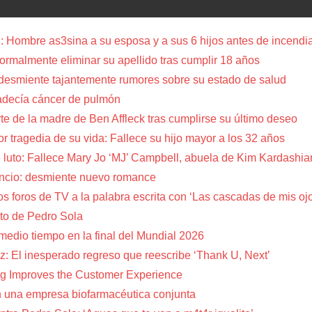
 Hombre as3sina a su esposa y a sus 6 hijos antes de incendia
a formalmente eliminar su apellido tras cumplir 18 años
 desmiente tajantemente rumores sobre su estado de salud
adecía cáncer de pulmón
te de la madre de Ben Affleck tras cumplirse su último deseo
or tragedia de su vida: Fallece su hijo mayor a los 32 años
 luto: Fallece Mary Jo ‘MJ’ Campbell, abuela de Kim Kardashia
encio: desmiente nuevo romance
s foros de TV a la palabra escrita con ‘Las cascadas de mis oj
to de Pedro Sola
 medio tiempo en la final del Mundial 2026
z: El inesperado regreso que reescribe ‘Thank U, Next’
g Improves the Customer Experience
 una empresa biofarmacéutica conjunta