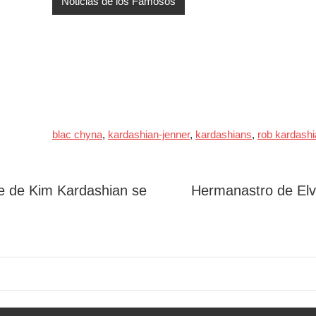
Noticias de los Famosos
blac chyna
,
kardashian-jenner
,
kardashians
,
rob kardash
te de Kim Kardashian se
Hermanastro de Elvi