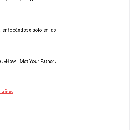
a, enfocándose solo en las
+, «How I Met Your Father».
2 años