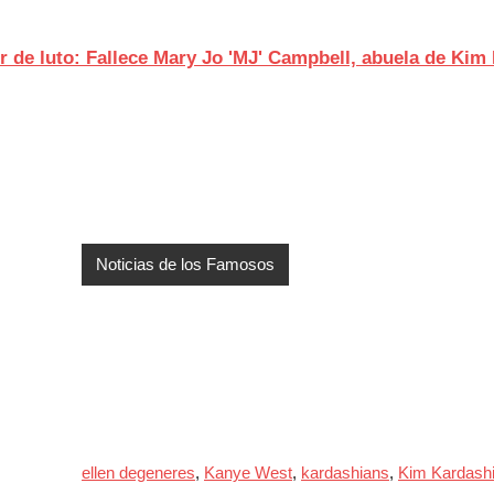
r de luto: Fallece Mary Jo 'MJ' Campbell, abuela de Kim
Noticias de los Famosos
ellen degeneres
,
Kanye West
,
kardashians
,
Kim Kardash