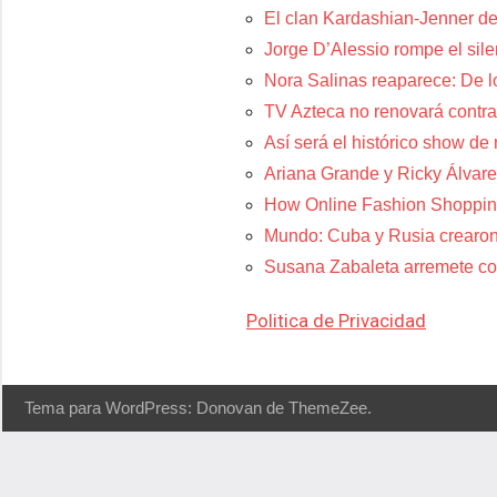
El clan Kardashian-Jenner de
Jorge D’Alessio rompe el sil
Nora Salinas reaparece: De lo
TV Azteca no renovará contra
Así será el histórico show de
Ariana Grande y Ricky Álvare
How Online Fashion Shoppin
Mundo: Cuba y Rusia crearon
Susana Zabaleta arremete con
Politica de Privacidad
Tema para WordPress: Donovan de ThemeZee.