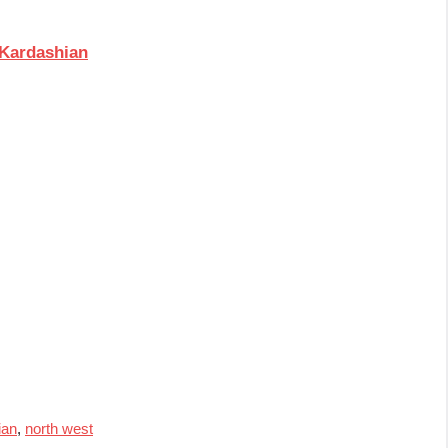
 Kardashian
ian
,
north west