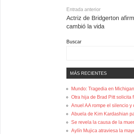
Navegación
Entrada anterior
Actriz de Bridgerton afirm
de
cambió la vida
entradas
Buscar
MÁS RECIENTES
Mundo: Tragedia en Michigan:
Otra hija de Brad Pitt solicit
Anuel AA rompe el silencio y
Abuela de Kim Kardashian p
Se revela la causa de la muer
Aylín Mujica atraviesa la may