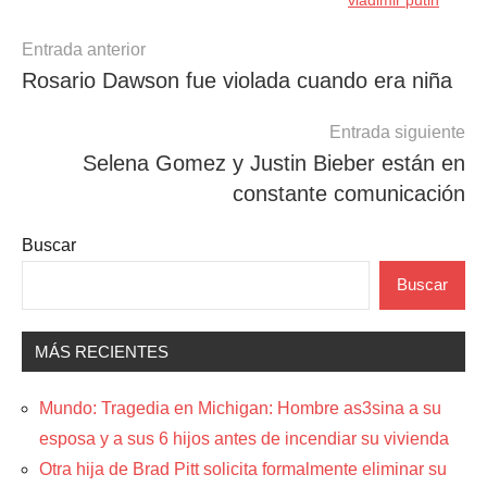
Navegación
Entrada anterior
Rosario Dawson fue violada cuando era niña
de
entradas
Entrada siguiente
Selena Gomez y Justin Bieber están en
constante comunicación
Buscar
Buscar
MÁS RECIENTES
Mundo: Tragedia en Michigan: Hombre as3sina a su
esposa y a sus 6 hijos antes de incendiar su vivienda
Otra hija de Brad Pitt solicita formalmente eliminar su