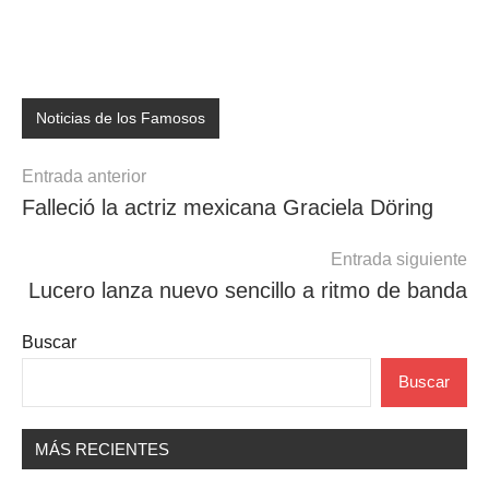
Noticias de los Famosos
Navegación
Entrada anterior
Falleció la actriz mexicana Graciela Döring
de
entradas
Entrada siguiente
Lucero lanza nuevo sencillo a ritmo de banda
Buscar
Buscar
MÁS RECIENTES