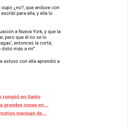
do supo ¿no?, que anduve con
cribí para ella, y ella lo
uación a Nueva York, y que la
, pero que él no se lo
hagas’, entonces la corté,
 dolió más a mí”.
e estuvo con ella aprendió a
s rompió en llanto
ara grandes cosas en…
 emotivo mensaje de…