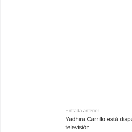
Navegación
Entrada anterior
Yadhira Carrillo está disp
de
televisión
entradas