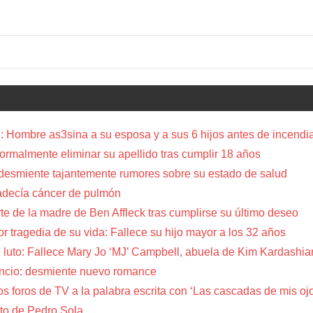
 Hombre as3sina a su esposa y a sus 6 hijos antes de incendia
a formalmente eliminar su apellido tras cumplir 18 años
 desmiente tajantemente rumores sobre su estado de salud
adecía cáncer de pulmón
te de la madre de Ben Affleck tras cumplirse su último deseo
or tragedia de su vida: Fallece su hijo mayor a los 32 años
 luto: Fallece Mary Jo ‘MJ’ Campbell, abuela de Kim Kardashia
encio: desmiente nuevo romance
s foros de TV a la palabra escrita con ‘Las cascadas de mis oj
to de Pedro Sola