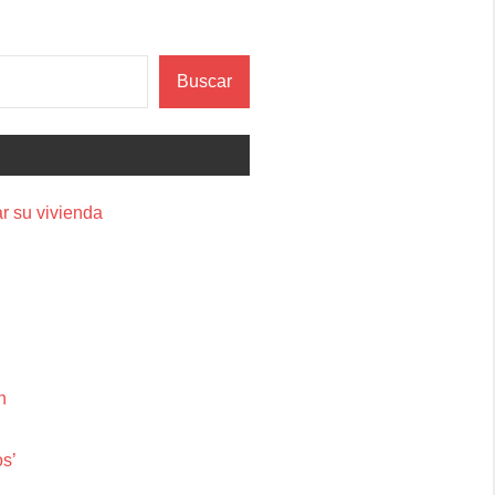
Buscar
r su vivienda
n
os’