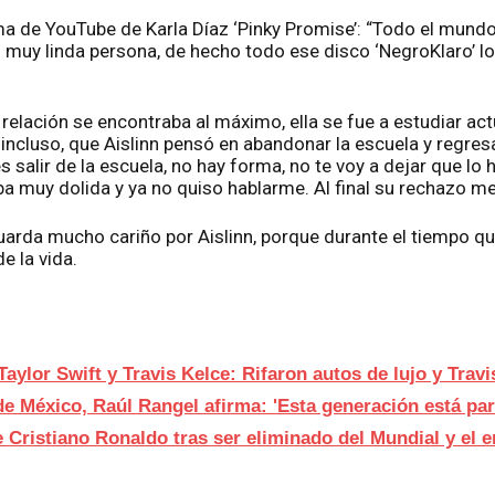
ama de YouTube de Karla Díaz ‘Pinky Promise’: “Todo el mun
 muy linda persona, de hecho todo ese disco ‘NegroKlaro’ lo es
elación se encontraba al máximo, ella se fue a estudiar act
ncluso, que Aislinn pensó en abandonar la escuela y regresar
es salir de la escuela, no hay forma, no te voy a dejar que lo 
ba muy dolida y ya no quiso hablarme. Al final su rechazo me
guarda mucho cariño por Aislinn, porque durante el tiempo qu
e la vida.
aylor Swift y Travis Kelce: Rifaron autos de lujo y Travi
 de México, Raúl Rangel afirma: 'Esta generación está p
e Cristiano Ronaldo tras ser eliminado del Mundial y el