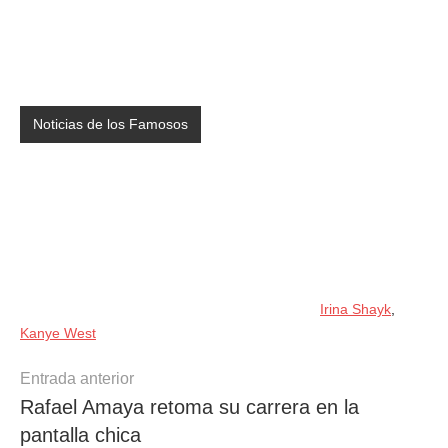
Noticias de los Famosos
Irina Shayk
,
Kanye West
Navegación
Entrada anterior
Rafael Amaya retoma su carrera en la
de
pantalla chica
entradas