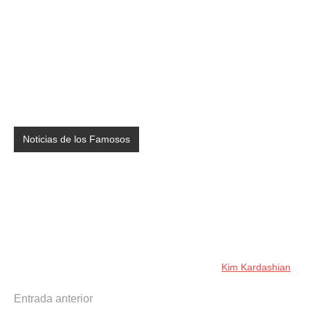
Noticias de los Famosos
Kim Kardashian
Navegación
Entrada anterior