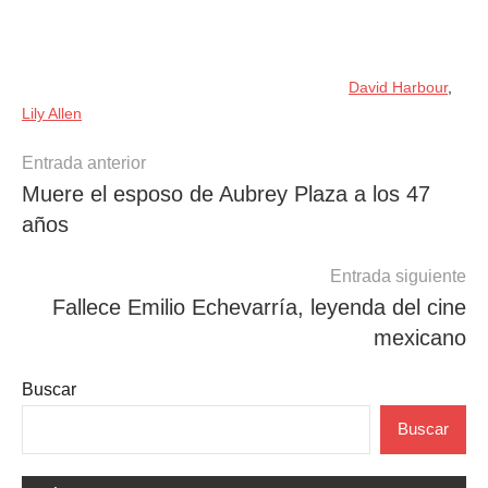
David Harbour
,
Lily Allen
Navegación
Entrada anterior
Muere el esposo de Aubrey Plaza a los 47
de
años
entradas
Entrada siguiente
Fallece Emilio Echevarría, leyenda del cine
mexicano
Buscar
Buscar