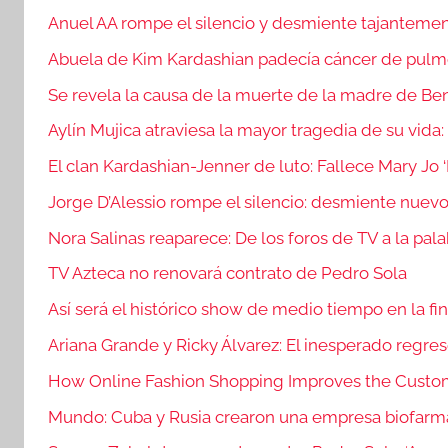
Anuel AA rompe el silencio y desmiente tajanteme
Abuela de Kim Kardashian padecía cáncer de pul
Se revela la causa de la muerte de la madre de Ben
Aylín Mujica atraviesa la mayor tragedia de su vida:
El clan Kardashian-Jenner de luto: Fallece Mary Jo
Jorge D’Alessio rompe el silencio: desmiente nue
Nora Salinas reaparece: De los foros de TV a la pala
TV Azteca no renovará contrato de Pedro Sola
Así será el histórico show de medio tiempo en la fi
Ariana Grande y Ricky Álvarez: El inesperado regres
How Online Fashion Shopping Improves the Custo
Mundo: Cuba y Rusia crearon una empresa biofarm