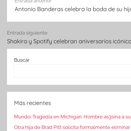
Entrada anterior
de
Antonio Banderas celebra la boda de su hija
entradas
Entrada siguiente
Shakira y Spotify celebran aniversarios icónicos
Buscar
Más recientes
Mundo: Tragedia en Michigan: Hombre as3sina a su e
Otra hija de Brad Pitt solicita formalmente eliminar