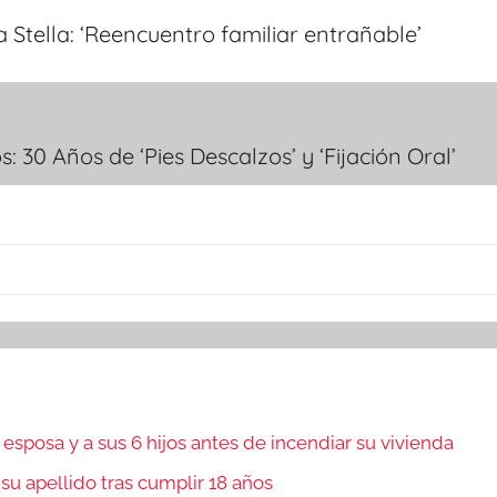
 Stella: ‘Reencuentro familiar entrañable’
: 30 Años de ‘Pies Descalzos’ y ‘Fijación Oral’
sposa y a sus 6 hijos antes de incendiar su vivienda
 su apellido tras cumplir 18 años