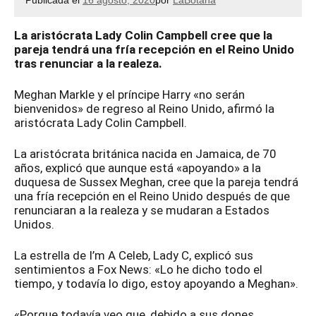
Publicada el
16 agosto, 2020
por
LaBotana
La aristócrata Lady Colin Campbell cree que la
pareja tendrá una fría recepción en el Reino Unido
tras renunciar a la realeza.
Meghan Markle y el príncipe Harry «no serán
bienvenidos» de regreso al Reino Unido, afirmó la
aristócrata Lady Colin Campbell.
La aristócrata británica nacida en Jamaica, de 70
años, explicó que aunque está «apoyando» a la
duquesa de Sussex Meghan, cree que la pareja tendrá
una fría recepción en el Reino Unido después de que
renunciaran a la realeza y se mudaran a Estados
Unidos.
La estrella de I’m A Celeb, Lady C, explicó sus
sentimientos a Fox News: «Lo he dicho todo el
tiempo, y todavía lo digo, estoy apoyando a Meghan».
«Porque todavía veo que, debido a sus dones