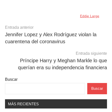
Eddie Large
Navegación
Entrada anterior
Jennifer Lopez y Alex Rodríguez violan la
de
cuarentena del coronavirus
entradas
Entrada siguiente
Príncipe Harry y Meghan Markle lo que
querían era su independencia financiera
Buscar
Buscar
MÁS RECIENTES