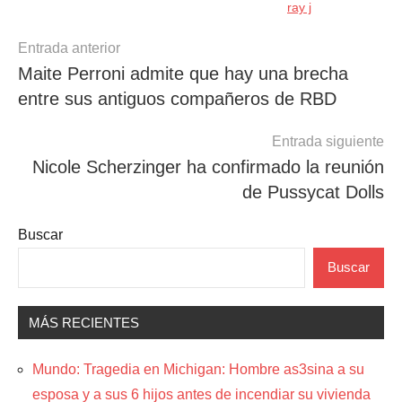
ray j
Navegación
Entrada anterior
Maite Perroni admite que hay una brecha
de
entre sus antiguos compañeros de RBD
entradas
Entrada siguiente
Nicole Scherzinger ha confirmado la reunión
de Pussycat Dolls
Buscar
Buscar
MÁS RECIENTES
Mundo: Tragedia en Michigan: Hombre as3sina a su
esposa y a sus 6 hijos antes de incendiar su vivienda