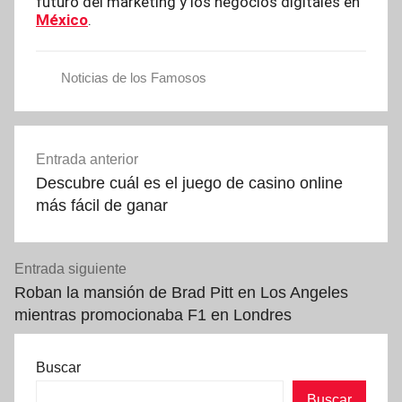
futuro del marketing y los negocios digitales en
México
.
Noticias de los Famosos
Navegación
Entrada anterior
de
Descubre cuál es el juego de casino online
entradas
más fácil de ganar
Entrada siguiente
Roban la mansión de Brad Pitt en Los Angeles
mientras promocionaba F1 en Londres
Buscar
Buscar