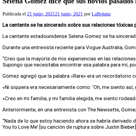
Selena Gomez dice que sus novios pasados ​​
Publicada el
21 junio, 2021
21 junio, 2021
por
LaBotana
La cantante se ha sincerado sobre sus relaciones tóxicas
La cantante estadounidense Selena Gomez se ha sincerado
Durante una entrevista reciente para Vogue Australia, Gome
“Creo que la mayoría de mis experiencias en las relacione
Supongo que necesitaba encontrar esa palabra para mí, por
Gómez agregó que la palabra «Rare» era un recordatorio co
«Ni siquiera era necesariamente como: ‘Oh, me siento así, 
«Creo en mi familia, y mi familia elegida, me siento rodea
Anteriormente, en una entrevista con The Newsette, Gome
“Nada de lo que estoy haciendo ahora se habría derivado d
You to Love Me’ [su canción de ruptura sobre Justin Bieber]