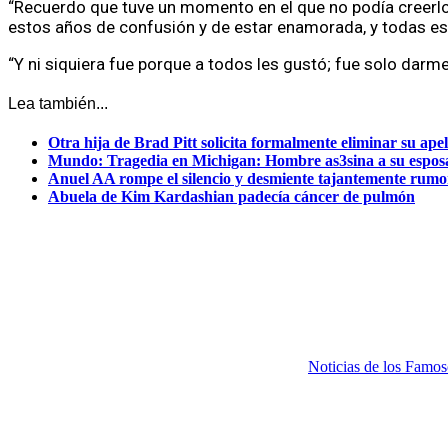
“Recuerdo que tuve un momento en el que no podía creerlo, 
estos años de confusión y de estar enamorada, y todas est
“Y ni siquiera fue porque a todos les gustó; fue solo darm
Lea también...
Otra hija de Brad Pitt solicita formalmente eliminar su ape
Mundo: Tragedia en Michigan: Hombre as3sina a su esposa 
Anuel AA rompe el silencio y desmiente tajantemente rumor
Abuela de Kim Kardashian padecía cáncer de pulmón
Noticias de los Famos