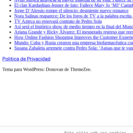
El clan Kardashian-Jenner de luto: Fallece Mary Jo ‘MJ’ Camp
Jorge D’Alessio rompe el silencio: desmiente nuevo romance
Nora Salinas reaparece: De los foros de TV a la palabra escrita
TV Azteca no renovará contrato de Pedro Sola
Así será el histórico show de medio tiempo en la final del Mun
Ariana Grande y Ricky Álvarez: El inesperado regreso que ree
How Online Fashion Shopping Improves the Customer Experi
Mundo: Cuba y Rusia crearon una empresa biofarmacéutica co
Susana Zabaleta arremete contra Pedro Sola: ‘Aguas que te van 
Politica de Privacidad
Tema para WordPress: Donovan de ThemeZee.