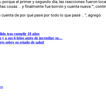
porque el primer y segundo día, las reacciones fueron locas,
as cosas … y finalmente fue borrón y cuenta nueva ‘”, conti
e cuenta de por qué pasé por todo lo que pasé … ”, agregó.
llido tras cumplir 18 años
y a sus 6 hijos antes de incendiar su…
es sobre su estado de salud
os