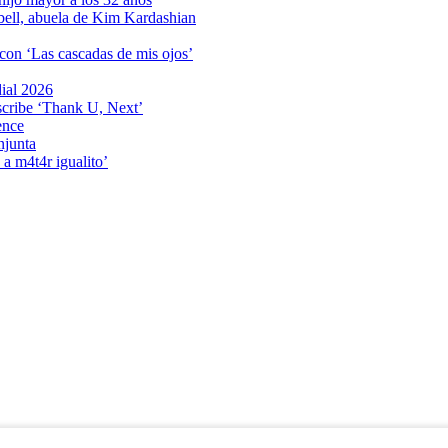
bell, abuela de Kim Kardashian
 con ‘Las cascadas de mis ojos’
dial 2026
scribe ‘Thank U, Next’
ence
njunta
a m4t4r igualito’