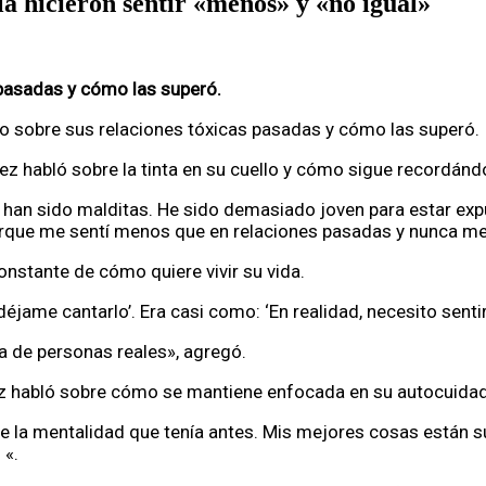
la hicieron sentir «menos» y «no igual»
 pasadas y cómo las superó.
 sobre sus relaciones tóxicas pasadas y cómo las superó.
z habló sobre la tinta en su cuello y cómo sigue recordándo
s han sido malditas. He sido demasiado joven para estar exp
que me sentí menos que en relaciones pasadas y nunca me se
nstante de cómo quiere vivir su vida.
déjame cantarlo’. Era casi como: ‘En realidad, necesito sen
da de personas reales», agregó.
z habló sobre cómo se mantiene enfocada en su autocuidad
e la mentalidad que tenía antes. Mis mejores cosas están s
 «.