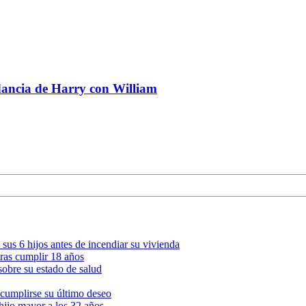
dancia de Harry con William
us 6 hijos antes de incendiar su vivienda
tras cumplir 18 años
obre su estado de salud
 cumplirse su último deseo
 hijo mayor a los 32 años