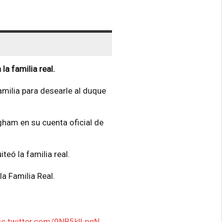
la familia real.
amilia para desearle al duque
ngham en su cuenta oficial de
eó la familia real.
a Familia Real.
ic.twitter.com/9NB5klLpqN