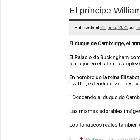
El príncipe Willi
Publicada el
21 junio, 2021
por
L
El duque de Cambridge, el prín
El Palacio de Buckingham compa
lo mejor en el último cumplea
En nombre de la reina Elizabet
Twitter, extendió el amor y d
“¡Deseando al duque de Cambri
Las mismas adorables imágenes
Los fanáticos reales también 
Wishing The Duke of Ca