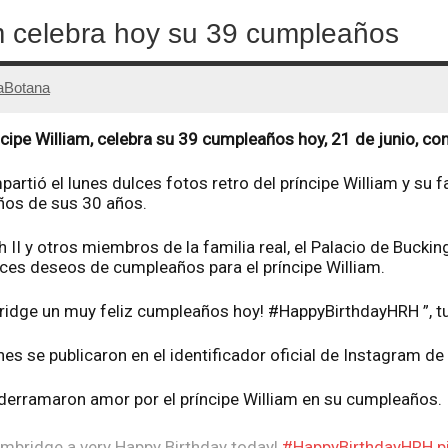
am celebra hoy su 39 cumpleaños
aBotana
cipe William, celebra su 39 cumpleaños hoy, 21 de junio, con 
rtió el lunes dulces fotos retro del príncipe William y su f
ños de sus 30 años.
h II y otros miembros de la familia real, el Palacio de Bucki
ulces deseos de cumpleaños para el príncipe William.
dge un muy feliz cumpleaños hoy! #HappyBirthdayHRH ”, tuit
 se publicaron en el identificador oficial de Instagram de l
derramaron amor por el príncipe William en su cumpleaños.
mbridge a very Happy Birthday today!
#HappyBirthdayHRH
p