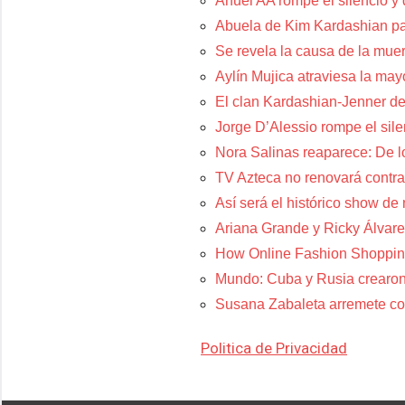
Anuel AA rompe el silencio y
Abuela de Kim Kardashian p
Se revela la causa de la muer
Aylín Mujica atraviesa la may
El clan Kardashian-Jenner de
Jorge D’Alessio rompe el sil
Nora Salinas reaparece: De lo
TV Azteca no renovará contra
Así será el histórico show de
Ariana Grande y Ricky Álvare
How Online Fashion Shoppin
Mundo: Cuba y Rusia crearon
Susana Zabaleta arremete con
Politica de Privacidad