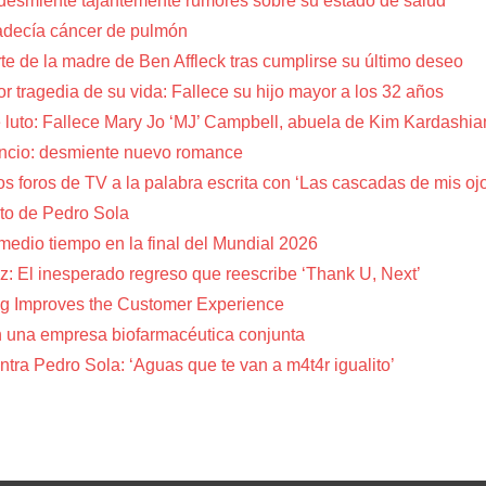
 desmiente tajantemente rumores sobre su estado de salud
adecía cáncer de pulmón
te de la madre de Ben Affleck tras cumplirse su último deseo
or tragedia de su vida: Fallece su hijo mayor a los 32 años
 luto: Fallece Mary Jo ‘MJ’ Campbell, abuela de Kim Kardashia
encio: desmiente nuevo romance
s foros de TV a la palabra escrita con ‘Las cascadas de mis oj
to de Pedro Sola
 medio tiempo en la final del Mundial 2026
z: El inesperado regreso que reescribe ‘Thank U, Next’
g Improves the Customer Experience
 una empresa biofarmacéutica conjunta
tra Pedro Sola: ‘Aguas que te van a m4t4r igualito’