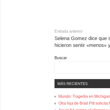
Navegación
Entrada anterior
Selena Gomez dice que su
de
hicieron sentir «menos» y
entradas
Buscar
MÁS RECIENTES
Mundo: Tragedia en Michigan:
Otra hija de Brad Pitt solicit