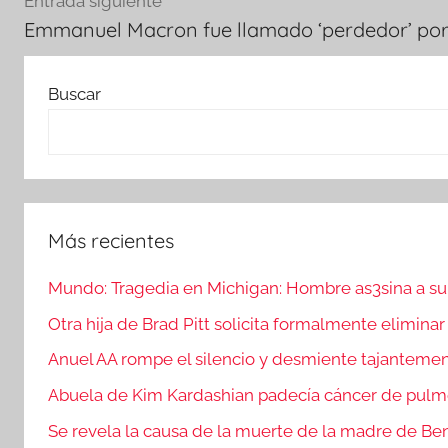
Entrada siguiente
Emmanuel Macron fue llamado ‘perdedor’ por 
Buscar
Más recientes
Mundo: Tragedia en Michigan: Hombre as3sina a su e
Otra hija de Brad Pitt solicita formalmente eliminar
Anuel AA rompe el silencio y desmiente tajanteme
Abuela de Kim Kardashian padecía cáncer de pul
Se revela la causa de la muerte de la madre de Ben