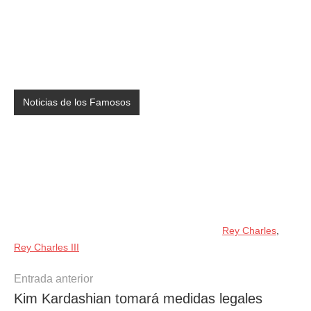
Noticias de los Famosos
Rey Charles
,
Rey Charles III
Navegación
Entrada anterior
Kim Kardashian tomará medidas legales
de