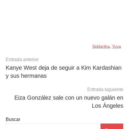
Siddartha
,
Yuya
Navegación
Entrada anterior
Kanye West deja de seguir a Kim Kardashian
de
y sus hermanas
entradas
Entrada siguiente
Eiza González sale con un nuevo galán en
Los Ángeles
Buscar