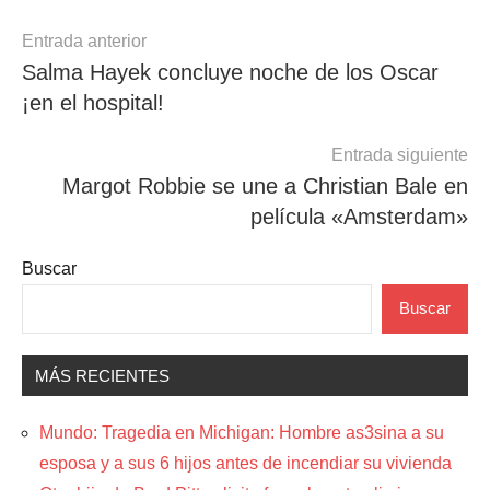
Navegación
Entrada anterior
Salma Hayek concluye noche de los Oscar
de
¡en el hospital!
entradas
Entrada siguiente
Margot Robbie se une a Christian Bale en
película «Amsterdam»
Buscar
Buscar
MÁS RECIENTES
Mundo: Tragedia en Michigan: Hombre as3sina a su
esposa y a sus 6 hijos antes de incendiar su vivienda