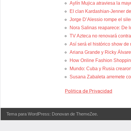
Aylín Mujica atraviesa la may
El clan Kardashian-Jenner de
Jorge D’Alessio rompe el sil
Nora Salinas reaparece: De lo
TV Azteca no renovará contra
Así será el histórico show de
Ariana Grande y Ricky Álvare
How Online Fashion Shoppin
Mundo: Cuba y Rusia crearon
Susana Zabaleta arremete con
Politica de Privacidad
Tema para WordPress: Donovan de ThemeZee.