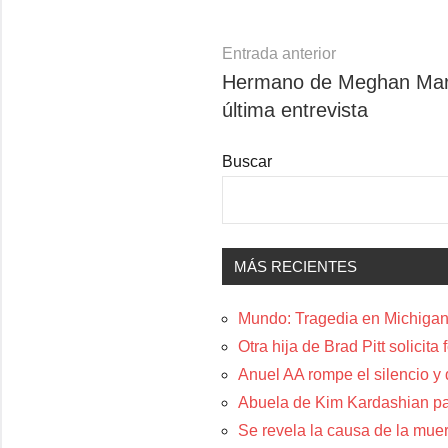
Navegación
Entrada anterior
Hermano de Meghan Markl
de
última entrevista
entradas
Buscar
MÁS RECIENTES
Mundo: Tragedia en Michigan:
Otra hija de Brad Pitt solicit
Anuel AA rompe el silencio y
Abuela de Kim Kardashian p
Se revela la causa de la muer