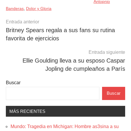
Antopnio
Banderas
,
Dolor y Gloria
Navegación
Entrada anterior
Britney Spears regala a sus fans su rutina
de
favorita de ejercicios
entradas
Entrada siguiente
Ellie Goulding lleva a su esposo Caspar
Jopling de cumpleaños a París
Buscar
Buscar
MÁS RECIENTES
Mundo: Tragedia en Michigan: Hombre as3sina a su