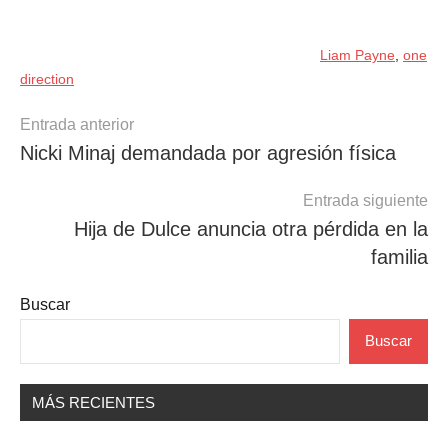
Liam Payne
,
one
direction
Navegación
Entrada anterior
Nicki Minaj demandada por agresión física
de
entradas
Entrada siguiente
Hija de Dulce anuncia otra pérdida en la
familia
Buscar
Buscar
MÁS RECIENTES