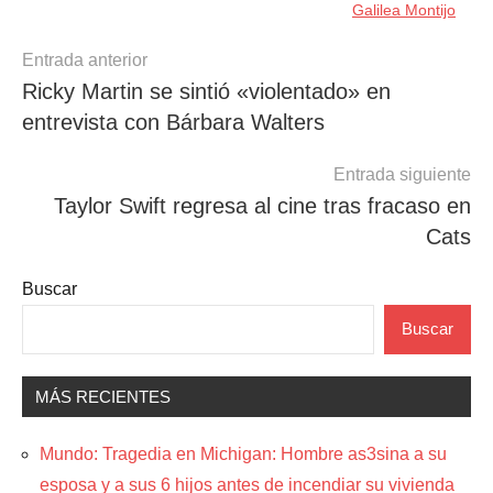
Galilea Montijo
Navegación
Entrada anterior
Ricky Martin se sintió «violentado» en
de
entrevista con Bárbara Walters
entradas
Entrada siguiente
Taylor Swift regresa al cine tras fracaso en
Cats
Buscar
Buscar
MÁS RECIENTES
Mundo: Tragedia en Michigan: Hombre as3sina a su
esposa y a sus 6 hijos antes de incendiar su vivienda