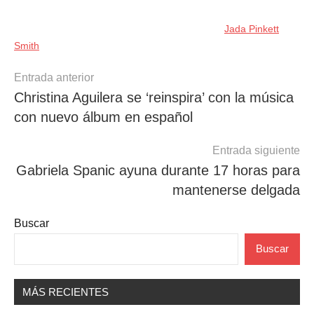
Jada Pinkett
Smith
Navegación
Entrada anterior
Christina Aguilera se ‘reinspira’ con la música
de
con nuevo álbum en español
entradas
Entrada siguiente
Gabriela Spanic ayuna durante 17 horas para
mantenerse delgada
Buscar
Buscar
MÁS RECIENTES