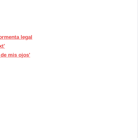
ormenta legal
t'
 de mis ojos'