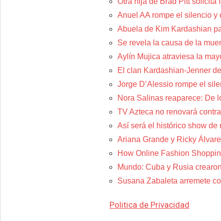
Otra hija de Brad Pitt solicit
Anuel AA rompe el silencio y
Abuela de Kim Kardashian p
Se revela la causa de la muer
Aylín Mujica atraviesa la may
El clan Kardashian-Jenner de
Jorge D’Alessio rompe el sil
Nora Salinas reaparece: De lo
TV Azteca no renovará contra
Así será el histórico show de
Ariana Grande y Ricky Álvare
How Online Fashion Shoppin
Mundo: Cuba y Rusia crearon
Susana Zabaleta arremete con
Politica de Privacidad