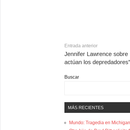
Navegación
Entrada anterior
Jennifer Lawrence sobre 
de
actúan los depredadores
entradas
Buscar
MÁS RECIENTES
Mundo: Tragedia en Michigan: