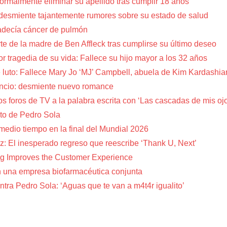
a formalmente eliminar su apellido tras cumplir 18 años
 desmiente tajantemente rumores sobre su estado de salud
adecía cáncer de pulmón
te de la madre de Ben Affleck tras cumplirse su último deseo
or tragedia de su vida: Fallece su hijo mayor a los 32 años
 luto: Fallece Mary Jo ‘MJ’ Campbell, abuela de Kim Kardashia
encio: desmiente nuevo romance
s foros de TV a la palabra escrita con ‘Las cascadas de mis oj
to de Pedro Sola
 medio tiempo en la final del Mundial 2026
z: El inesperado regreso que reescribe ‘Thank U, Next’
g Improves the Customer Experience
 una empresa biofarmacéutica conjunta
tra Pedro Sola: ‘Aguas que te van a m4t4r igualito’