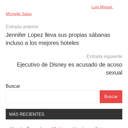
Luis Miguel
,
Michelle Salas
Navegación
Entrada anterior
Jennifer Lopez lleva sus propias sábanas
de
incluso a los mejores hoteles
entradas
Entrada siguiente
Ejecutivo de Disney es acusado de acoso
sexual
Buscar
Buscar
MÁS RECIENTES