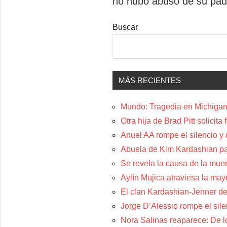
no hubo abuso de su pad
entradas
Buscar
MÁS RECIENTES
Mundo: Tragedia en Michigan:
Otra hija de Brad Pitt solicit
Anuel AA rompe el silencio y
Abuela de Kim Kardashian p
Se revela la causa de la muer
Aylín Mujica atraviesa la may
El clan Kardashian-Jenner de
Jorge D’Alessio rompe el sil
Nora Salinas reaparece: De lo