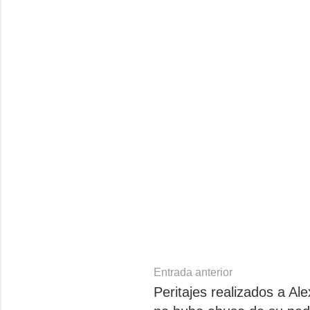
Navegación
Entrada anterior
Peritajes realizados a Al
de