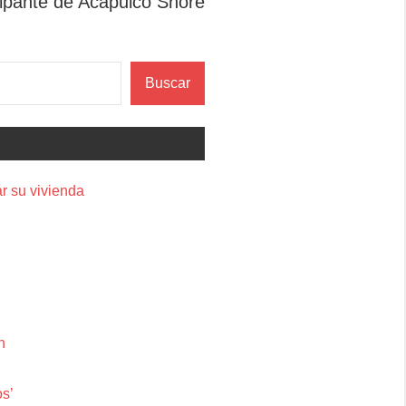
cipante de Acapulco Shore
Buscar
r su vivienda
n
os’