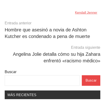
Kendall Jenner
Navegación
Entrada anterior
Hombre que asesinó a novia de Ashton
de
Kutcher es condenado a pena de muerte
entradas
Entrada siguiente
Angelina Jolie detalla cómo su hija Zahara
enfrentó «racismo médico»
Buscar
Buscar
MÁS RECIENTES