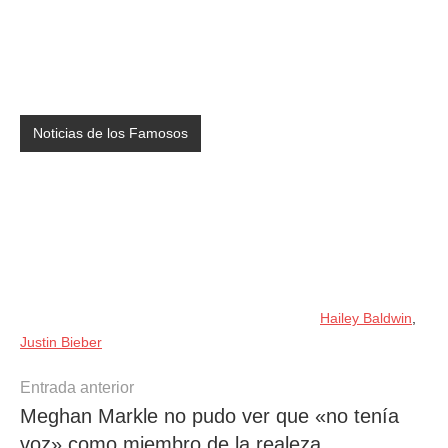
Noticias de los Famosos
Hailey Baldwin
,
Justin Bieber
Navegación
Entrada anterior
Meghan Markle no pudo ver que «no tenía
de
voz» como miembro de la realeza