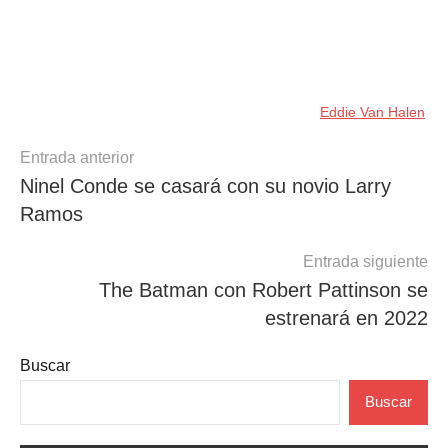
Eddie Van Halen
Navegación
Entrada anterior
Ninel Conde se casará con su novio Larry
de
Ramos
entradas
Entrada siguiente
The Batman con Robert Pattinson se
estrenará en 2022
Buscar
Buscar