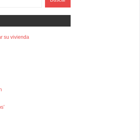
r su vivienda
n
os’