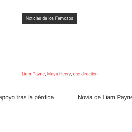
Noticias de los Famosos
Liam Payne
,
Maya Henry
,
one direction
apoyo tras la pérdida
Novia de Liam Payne