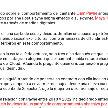
ido sobre el comportamiento del cantante
Liam Payne
antes
os por The Post, Payne habría enviado a su exnovia,
Maya H
e a través de medios digitales.
en una carta de cese y desista, detallan un supuesto patrón
ntenido sexual explícito, así como amenazas de difundir est
a terceros en este comportamiento.
n la carta el 9 de octubre, solo tres días después de que un
je en Instagram alegando que el cantante había estado «haci
co de iCloud. «Cuando le pregunté quién era, comenzó a preg
tual desnuda».
ne siguió tratando de ponerse en contacto con ella incluso d
tiempo y empezó a enviarme mensajes desde una nueva cuen
a cuenta de Snapchat”, dijo la mujer en otro mensaje direct
a relación con Payne entre 2018 y 2022, ha declarado anter
elo ha descrito un patrón de comportamiento obsesivo por 