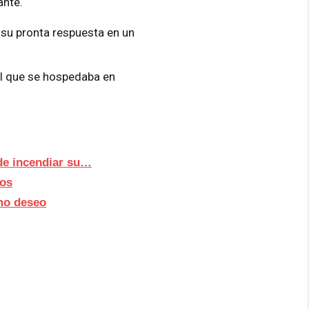
ante.
ó su pronta respuesta en un
 el que se hospedaba en
de incendiar su…
ños
imo deseo