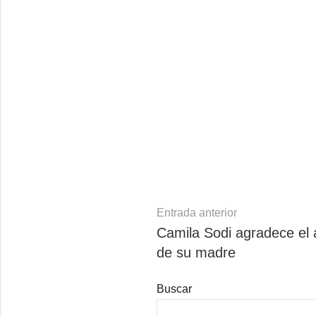
Navegación
Entrada anterior
Camila Sodi agradece el 
de
de su madre
entradas
Buscar