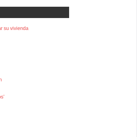
r su vivienda
n
os’