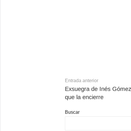
Navegación
Entrada anterior
Exsuegra de Inés Gómez
de
que la encierre
entradas
Buscar