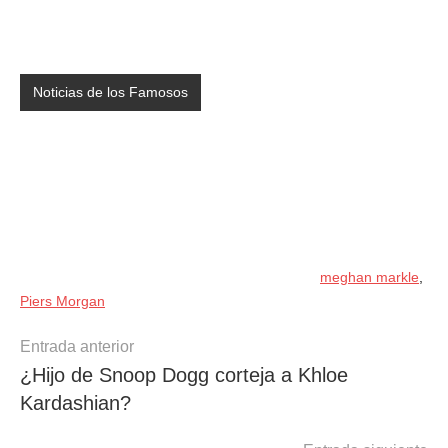
Noticias de los Famosos
meghan markle
,
Piers Morgan
Navegación
Entrada anterior
¿Hijo de Snoop Dogg corteja a Khloe
de
Kardashian?
entradas