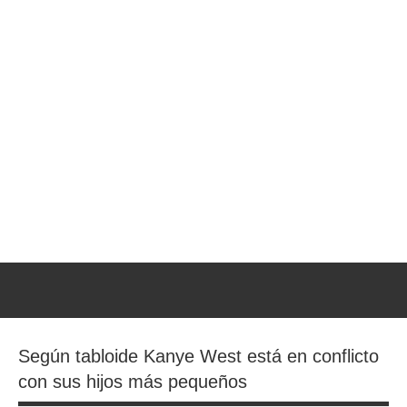
Saltar
al
contenido
Noticias
y
Chismes
de
los
Famosos.
26
años
en
línea.
Según tabloide Kanye West está en conflicto
con sus hijos más pequeños