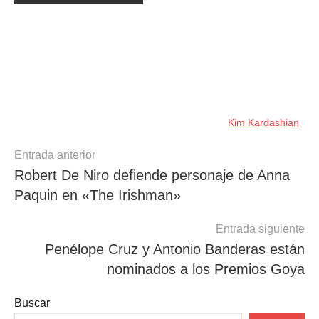
Kim Kardashian
Navegación
Entrada anterior
Robert De Niro defiende personaje de Anna
de
Paquin en «The Irishman»
entradas
Entrada siguiente
Penélope Cruz y Antonio Banderas están
nominados a los Premios Goya
Buscar