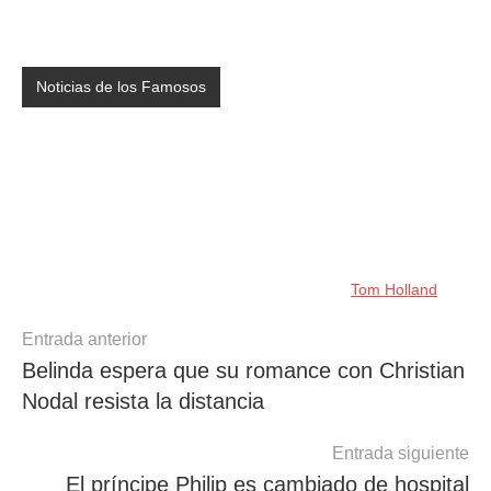
Noticias de los Famosos
Tom Holland
Navegación
Entrada anterior
Belinda espera que su romance con Christian
de
Nodal resista la distancia
entradas
Entrada siguiente
El príncipe Philip es cambiado de hospital