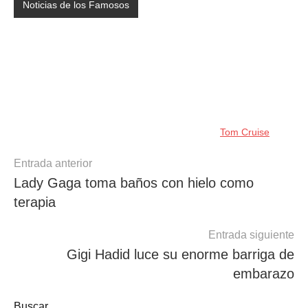
Noticias de los Famosos
Tom Cruise
Navegación
Entrada anterior
Lady Gaga toma baños con hielo como
de
terapia
entradas
Entrada siguiente
Gigi Hadid luce su enorme barriga de
embarazo
Buscar