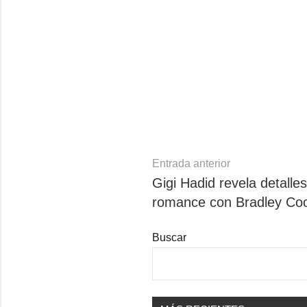
Navegación
Entrada anterior
Gigi Hadid revela detalle
de
romance con Bradley Co
entradas
Buscar