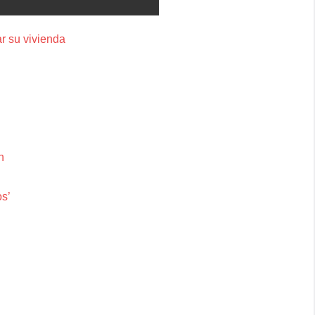
r su vivienda
n
os’