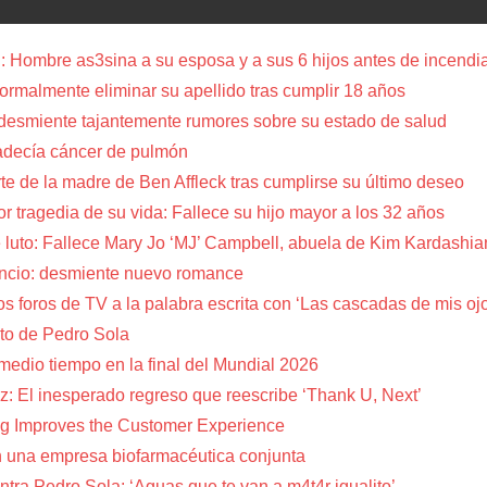
 Hombre as3sina a su esposa y a sus 6 hijos antes de incendia
a formalmente eliminar su apellido tras cumplir 18 años
 desmiente tajantemente rumores sobre su estado de salud
adecía cáncer de pulmón
te de la madre de Ben Affleck tras cumplirse su último deseo
or tragedia de su vida: Fallece su hijo mayor a los 32 años
 luto: Fallece Mary Jo ‘MJ’ Campbell, abuela de Kim Kardashia
encio: desmiente nuevo romance
s foros de TV a la palabra escrita con ‘Las cascadas de mis oj
to de Pedro Sola
 medio tiempo en la final del Mundial 2026
z: El inesperado regreso que reescribe ‘Thank U, Next’
g Improves the Customer Experience
 una empresa biofarmacéutica conjunta
tra Pedro Sola: ‘Aguas que te van a m4t4r igualito’