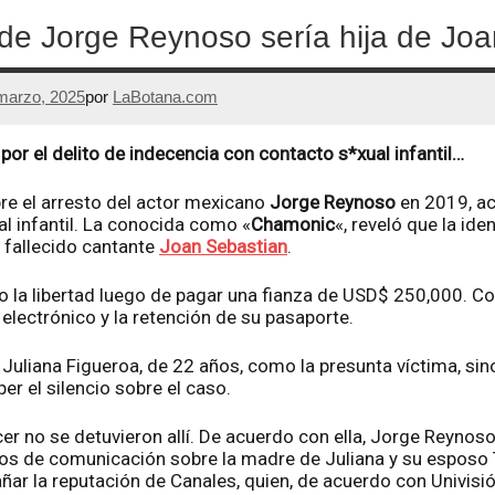
de Jorge Reynoso sería hija de Jo
marzo, 2025
por
LaBotana.com
por el delito de indecencia con contacto s*xual infantil…
re el arresto del actor mexicano
Jorge Reynoso
en 2019, ac
l infantil. La conocida como «
Chamonic
«, reveló que la ide
el fallecido cantante
Joan Sebastian
.
uvo la libertad luego de pagar una fianza de USD$ 250,000. 
electrónico y la retención de su pasaporte.
 Juliana Figueroa, de 22 años, como la presunta víctima, si
er el silencio sobre el caso.
cer no se detuvieron allí. De acuerdo con ella, Jorge Reynos
s de comunicación sobre la madre de Juliana y su esposo Te
añar la reputación de Canales, quien, de acuerdo con Univisi