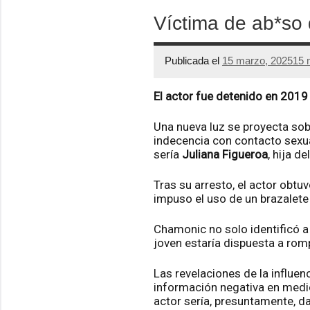
Víctima de ab*so 
Publicada el
15 marzo, 2025
15 
El actor fue detenido en 2019 
Una nueva luz se proyecta sob
indecencia con contacto sexua
sería
Juliana Figueroa
, hija d
Tras su arresto, el actor obt
impuso el uso de un brazalete 
Chamonic no solo identificó a
joven estaría dispuesta a romp
Las revelaciones de la influen
información negativa en medio
actor sería, presuntamente, d