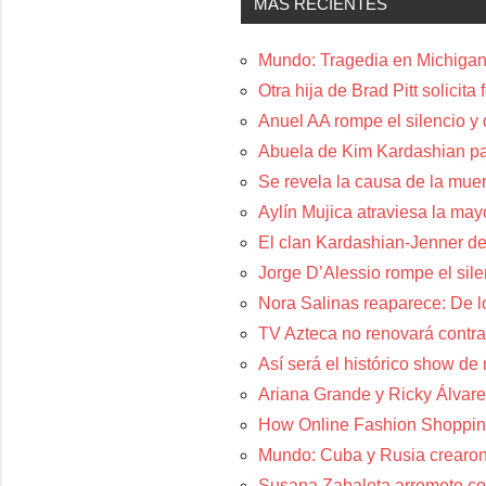
MÁS RECIENTES
Mundo: Tragedia en Michigan:
Otra hija de Brad Pitt solicit
Anuel AA rompe el silencio y
Abuela de Kim Kardashian p
Se revela la causa de la muer
Aylín Mujica atraviesa la may
El clan Kardashian-Jenner de
Jorge D’Alessio rompe el sil
Nora Salinas reaparece: De lo
TV Azteca no renovará contra
Así será el histórico show de
Ariana Grande y Ricky Álvare
How Online Fashion Shoppin
Mundo: Cuba y Rusia crearon
Susana Zabaleta arremete con