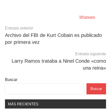
Whatsapp
Navegación
Entrada anterior
Archivo del FBI de Kurt Cobain es publicado
de
por primera vez
entradas
Entrada siguiente
Larry Ramos trataba a Ninel Conde «como
una reina»
Buscar
Buscar
MÁS RECIENTES