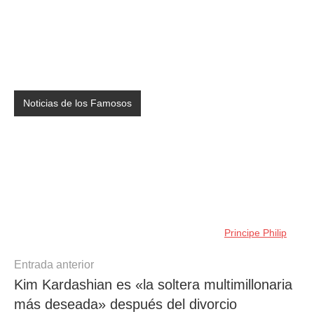
Noticias de los Famosos
Principe Philip
Navegación
Entrada anterior
Kim Kardashian es «la soltera multimillonaria
de
más deseada» después del divorcio
entradas