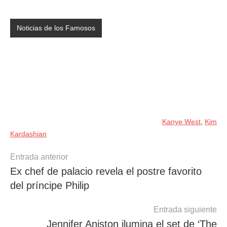
Noticias de los Famosos
Kanye West
,
Kim
Kardashian
Navegación
Entrada anterior
Ex chef de palacio revela el postre favorito
de
del príncipe Philip
entradas
Entrada siguiente
Jennifer Aniston ilumina el set de ‘The