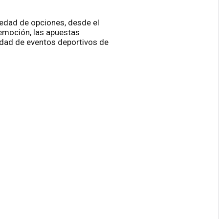
iedad de opciones, desde el
 emoción, las apuestas
iedad de eventos deportivos de