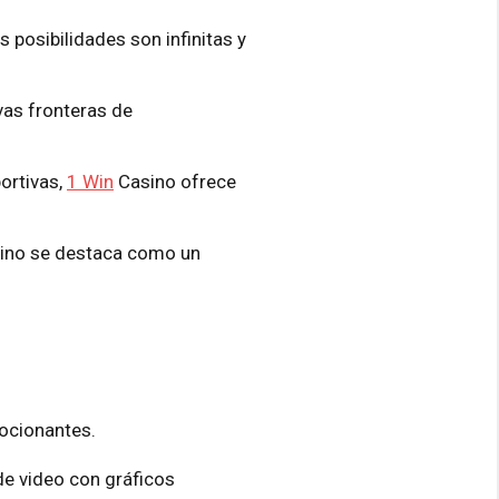
s posibilidades son infinitas y
vas fronteras de
ortivas,
1 Win
Casino ofrece
Casino se destaca como un
mocionantes.
de video con gráficos