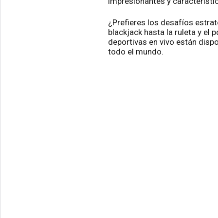
impresionantes y característi
¿Prefieres los desafíos estra
blackjack hasta la ruleta y e
deportivas en vivo están dispo
todo el mundo.