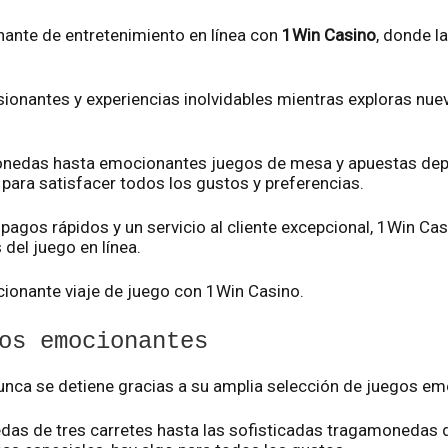
ante de entretenimiento en línea con
1Win Casino
, donde la
onantes y experiencias inolvidables mientras exploras nue
edas hasta emocionantes juegos de mesa y apuestas dep
ara satisfacer todos los gustos y preferencias.
, pagos rápidos y un servicio al cliente excepcional, 1Win 
 del juego en línea.
ionante viaje de juego con 1Win Casino.
os emocionantes
nunca se detiene gracias a su amplia selección de juegos e
das de tres carretes hasta las sofisticadas tragamonedas 