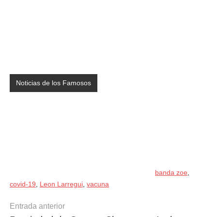
Noticias de los Famosos
banda zoe
,
covid-19
,
Leon Larregui
,
vacuna
Navegación
Entrada anterior