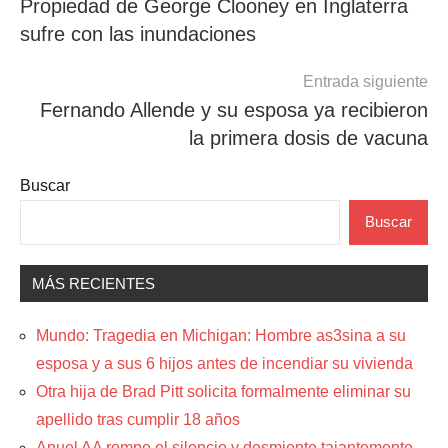
Propiedad de George Clooney en Inglaterra
de
sufre con las inundaciones
entradas
Entrada siguiente
Fernando Allende y su esposa ya recibieron
la primera dosis de vacuna
Buscar
Buscar
MÁS RECIENTES
Mundo: Tragedia en Michigan: Hombre as3sina a su
esposa y a sus 6 hijos antes de incendiar su vivienda
Otra hija de Brad Pitt solicita formalmente eliminar su
apellido tras cumplir 18 años
Anuel AA rompe el silencio y desmiente tajantemente